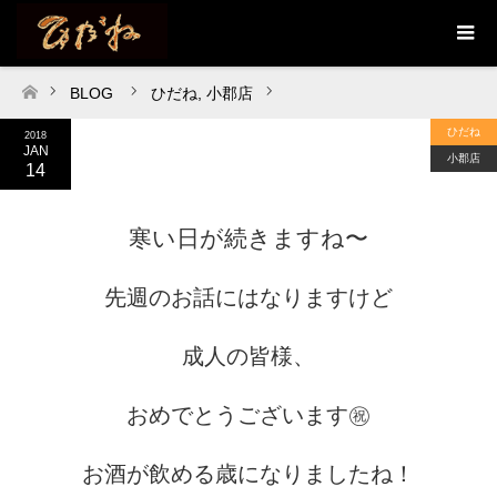
BLOG
ひだね
,
小郡店
ホーム
ひだね
2018
JAN
小郡店
14
寒い日が続きますね〜
先週のお話にはなりますけど
成人の皆様、
おめでとうございます㊗️
お酒が飲める歳になりましたね！