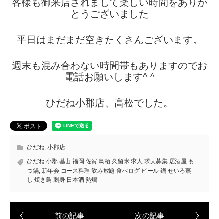
客様も御来店されまして楽しい時間をありが
とうございました
平日はまだまだ空きたくさんございます。
週末も混み合わない時間帯もありますのでお
電話お願いします^ ^
ひだね小郡店、高松でした。
ひだね
,
小郡店
ひだね 小郡 基山 福岡 佐賀 鳥栖 久留米 求人 求人募集 居酒屋 も
つ鍋
,
新年会 コース料理 飲み放題 食べログ ビール 鍋 せいろ蒸
し 焼き鳥 刺身 日本酒 熱燗