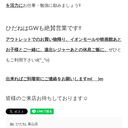
を活力に
お仕事・勉強に励みましょう‼️
ひだねはGWも絶賛営業です‼️
アウトレットでのお買い物帰り、イオンモールや映画館あと
お子様とご一緒に、遠出レジャーあとの休息ご飯に、
ぜひと
もご利用下さいd(^_^o)
出来ればご到着前にご連絡をお願いしますm(_ _)m
皆様のご来店お待ちしております☺️
ひだね
,
基山店