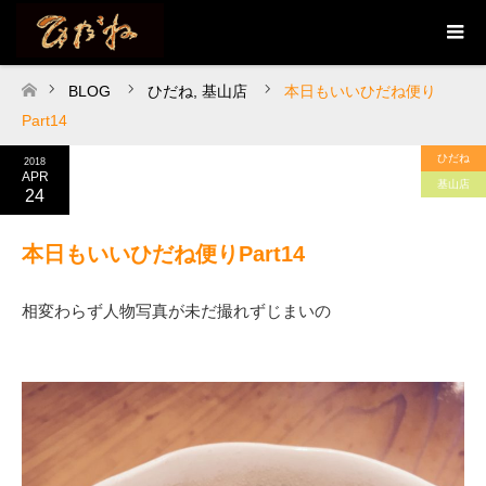
BLOG
ひだね
,
基山店
本日もいいひだね便り
ホーム
Part14
ひだね
2018
APR
基山店
24
本日もいいひだね便りPart14
相変わらず人物写真が未だ撮れずじまいの