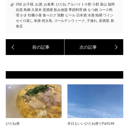
GW
,
お子様
,
お酒
,
お食事
,
ひだね アルバイト小郡 小郡 基山 福岡
佐賀 鳥栖 久留米 居酒屋 飲み放題 季節料理 鍋 もつ鍋 コース料
理 かき 牡蠣小屋 食べログ 焼酎 ビール 日本酒 冷酒 熱燗 ワイン
セイロ蒸し 刺身 焼き鳥
,
ゴールデンウィーク
,
子連れ
,
居酒屋
,
飲
食店
ひだね便
本日もいいひだね便りPart148