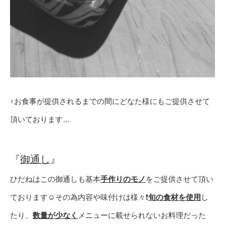
↑お食事が提供されるまでの間にどなた様にもご提供させて
頂いております…
『
御通し
』
ひだねはこの御通しも基本
手作りのモノ
をご提供させて頂い
ております☺️その為内容や味付けは様々❗️
旬の食材を使用
し
たり、
数量が少なく
メニューに載せられないお料理だった