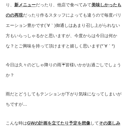
り、
新メニュー
だったり、他店で食べてみて
美味しかったも
のの再現
だったり作るスタッフによっても違うので毎度バリ
エーション豊かです(´∀｀)御通しはあまり召し上がられない
方もいらっしゃるかと思いますが、今度からは今日は何か
な？とご興味を持って頂けますと嬉しく思います(*´∀｀*)
今日は久々のどしゃ降りの雨☔️皆様いかがお過ごしでしょう
か？
雨だとどうしてもテンションが下がり気味になってしまいが
ちですが…
こんな時は
GWの計画を立てたり予定を想像
して
その楽しみ