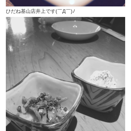
ひだね基山店井上です(￣Д￣)ﾉ