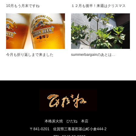
10月もう月末ですね
１２月も後半！来週はクリスマス
今月も折り返しまで来ました
summerbargainのあとは…
本格炭火焼 ひだね 本店
〒841-0201 佐賀県三養基郡基山町小倉444-2