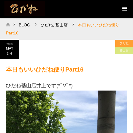
BLOG
ひだね
,
基山店
本日もいいひだね便り
ホーム
Part16
ひだね
2018
MAY
基山店
08
本日もいいひだね便りPart16
ひだね基山店井上です(*ﾟ∀ﾟ*)