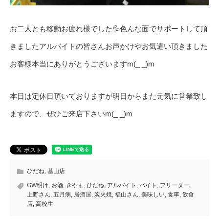
お二人とも移動お疲れ様でした💦色んな面でサポートして頂
きましたアルバイトの皆さんお声かけやお気遣い頂きました
お客様本当にありがとうございますm(_ _)m
本日は定休日頂いておりますが明日からまた元気に営業致し
ますので、ぜひご来店下さいm(_ _)m
ひだね
,
基山店
GW明け
,
お酒
,
きやま
,
ひだね
,
アルバイト
,
バイト
,
フリーター
,
上野さん
,
五月病
,
居酒屋
,
炭火焼
,
福山さん
,
美味しい
,
食事
,
飲食
店
,
高校生