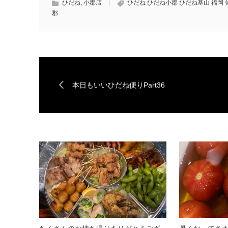
ひだね
,
小郡店
ひだね ひだね小郡 ひだね基山 福岡 
郡
本日もいいひだね便りPart36