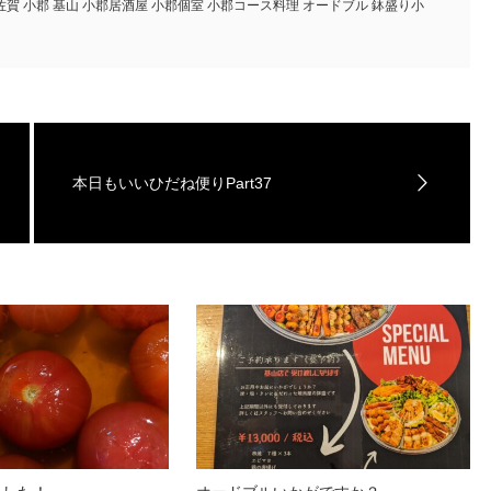
佐賀 小郡 基山 小郡居酒屋 小郡個室 小郡コース料理 オードブル 鉢盛り小
本日もいいひだね便りPart37