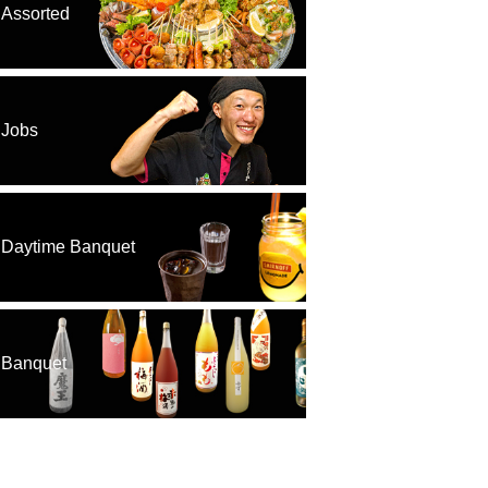
Assorted
Jobs
Daytime Banquet
Banquet