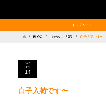
トップページ
ホーム
BLOG
ひだね
,
小郡店
白子入荷です〜
2018
OCT
14
白子入荷です〜