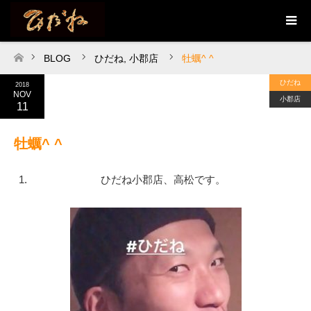
BLOG
ひだね
,
小郡店
牡蠣^ ^
ホーム
ひだね
2018
NOV
小郡店
11
牡蠣^ ^
ひだね小郡店、高松です。