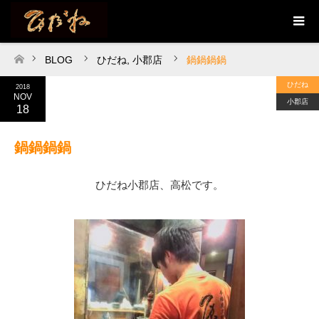
BLOG
ひだね
,
小郡店
鍋鍋鍋鍋
ホーム
ひだね
2018
NOV
小郡店
18
鍋鍋鍋鍋
ひだね小郡店、高松です。