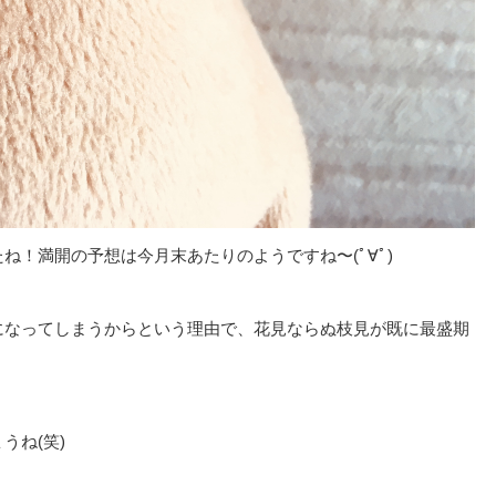
！満開の予想は今月末あたりのようですね〜(ﾟ∀ﾟ)
になってしまうからという理由で、花見ならぬ枝見が既に最盛期
うね(笑)