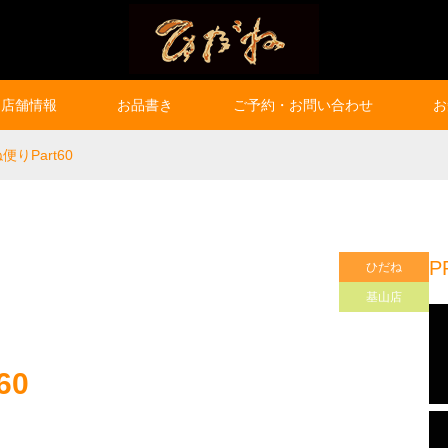
店舗情報
お品書き
ご予約・お問い合わせ
お
りPart60
P
ひだね
基山店
60