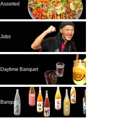
Assorted
Jobs
Daytime Banquet
Banquet