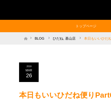
トップページ
ホーム
BLOG
ひだね
,
基山店
本日もいいひだね便
2019
MAR
26
本日もいいひだね便りPart