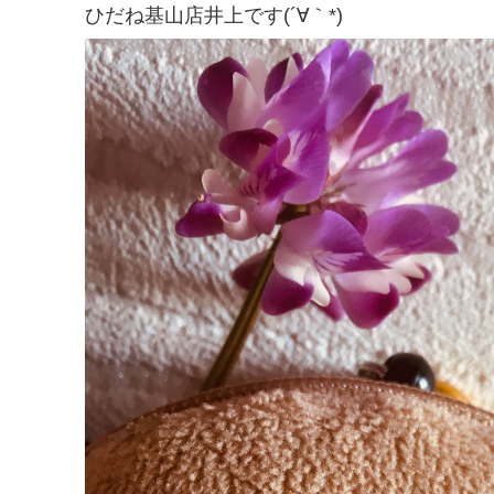
ひだね基山店井上です(´∀｀*)