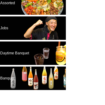
Assorted
Jobs
Daytime Banquet
Banquet