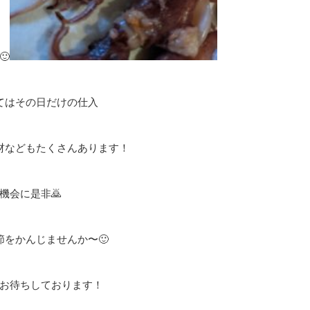

てはその日だけの仕入
材などもたくさんあります！
機会に是非🙇
節をかんじませんか〜🙂
お待ちしております！