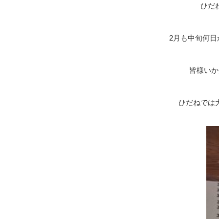
ひだ
2月も中旬何日
皆様いか
ひだねでは