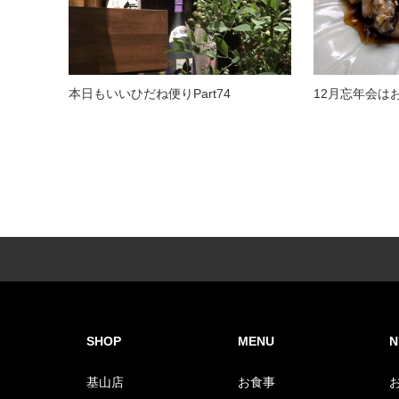
本日もいいひだね便りPart74
12月忘年会は
SHOP
MENU
N
基山店
お食事