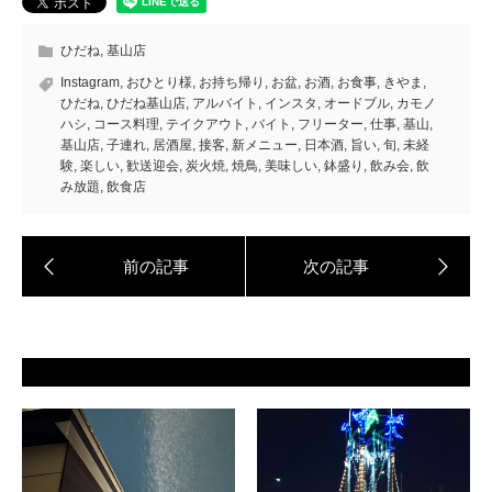
ひだね
,
基山店
Instagram
,
おひとり様
,
お持ち帰り
,
お盆
,
お酒
,
お食事
,
きやま
,
ひだね
,
ひだね基山店
,
アルバイト
,
インスタ
,
オードブル
,
カモノ
ハシ
,
コース料理
,
テイクアウト
,
バイト
,
フリーター
,
仕事
,
基山
,
基山店
,
子連れ
,
居酒屋
,
接客
,
新メニュー
,
日本酒
,
旨い
,
旬
,
未経
験
,
楽しい
,
歓送迎会
,
炭火焼
,
焼鳥
,
美味しい
,
鉢盛り
,
飲み会
,
飲
み放題
,
飲食店