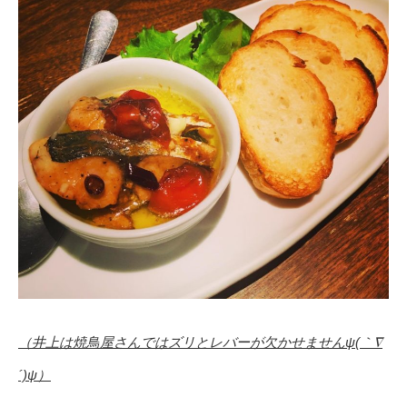
（井上は焼鳥屋さんではズリとレバーが欠かせませんψ(｀∇
´)ψ）