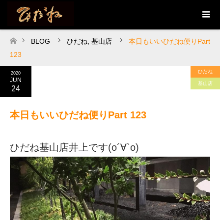
BLOG
ひだね
,
基山店
本日もいいひだね便りPart
ホーム
123
ひだね
2020
JUN
基山店
24
本日もいいひだね便りPart 123
ひだね基山店井上です(о´∀`о)