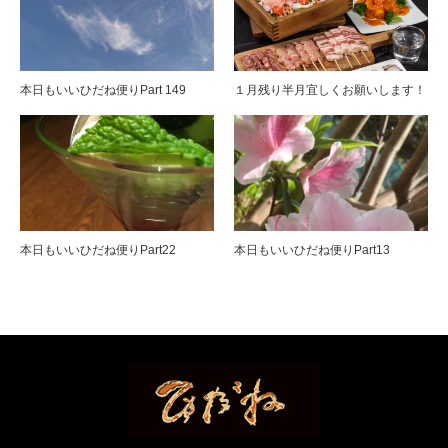
本日もいいひだね便りPart 149
１月残り半月宜しくお願いします！
本日もいいひだね便りPart22
本日もいいひだね便りPart13