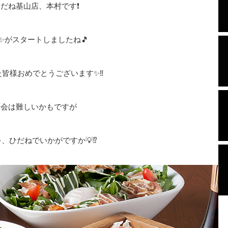
ひだね基山店、本村です❗
✨がスタートしましたね🎵
皆様おめでとうございます✨‼️
会は難しいかもですが
、ひだねでいかがですか💡⁉️