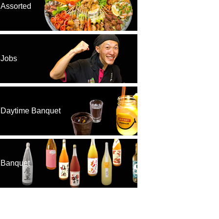
Assorted
Jobs
Daytime Banquet
Banquet