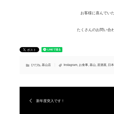
お客様に喜んでいた
たくさんのお問い合わ
ひだね
,
基山店
Instagram
,
お食事
,
基山
,
居酒屋
,
日本
新年度突入です！