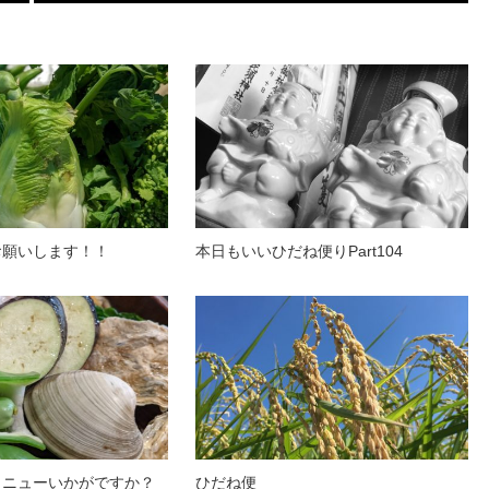
お願いします！！
本日もいいひだね便りPart104
メニューいかがですか？
ひだね便