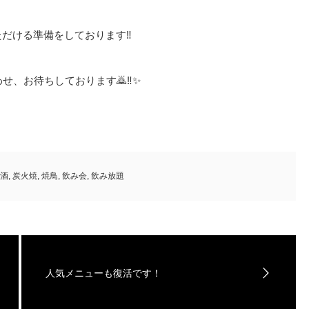
だける準備をしております‼️
せ、お待ちしております🙇‼️✨
酒
,
炭火焼
,
焼鳥
,
飲み会
,
飲み放題
人気メニューも復活です！