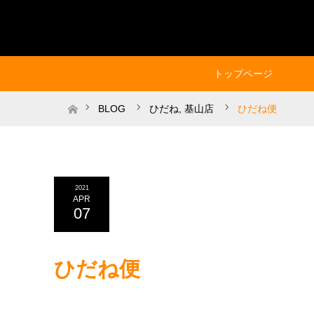
トップページ
ホーム
BLOG
ひだね
,
基山店
ひだね便
2021
APR
07
ひだね便