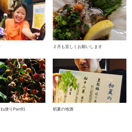
〜
２月も宜しくお願いします
便りPart91
初夏の地酒