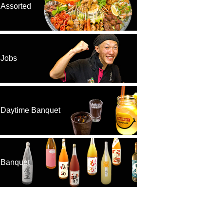
Assorted
Jobs
Daytime Banquet
Banquet