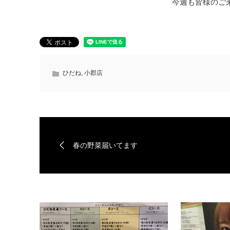
今週も皆様のご
ひだね
,
小郡店
春の野菜届いてます