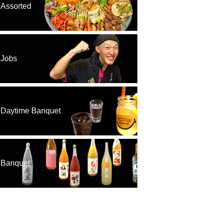
Assorted
Jobs
Daytime Banquet
Banquet