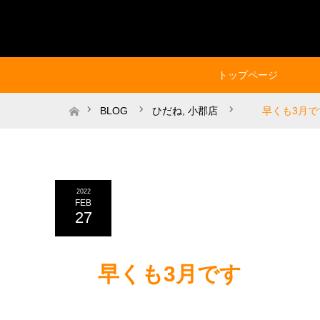
トップページ
ホーム
BLOG
ひだね
,
小郡店
早くも3月で
2022
FEB
27
早くも3月です