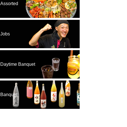
Assorted
Jobs
Daytime Banquet
Banquet