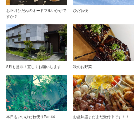
お正月ひだねのオードブルいかがで
ひだね便
すか？
8月も是非！宜しくお願いします
秋のお野菜
本日もいいひだね便りPart44
お盆鉢盛まだまだ受付中です！！