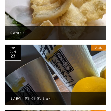
今が旬！！
ひだね
2025
JUN
23
６月後半も宜しくお願いします！！