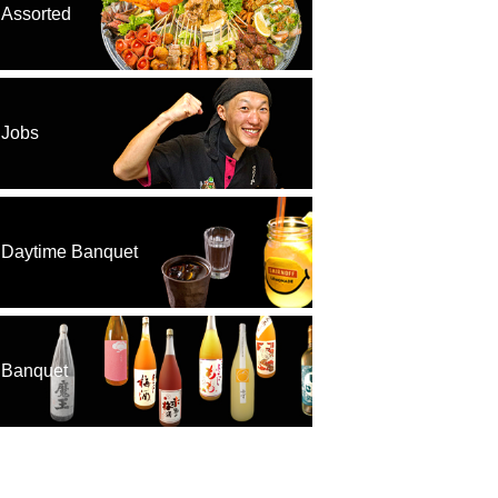
Assorted
Jobs
Daytime Banquet
Banquet