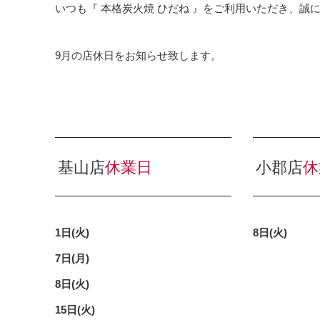
いつも『 本格炭火焼 ひだね 』をご利用いただき、誠
9月の店休日をお知らせ致します。
基山店
休業日
小郡店
休
1日(火)
8日(火)
7日(月)
8日(火)
15日(火)