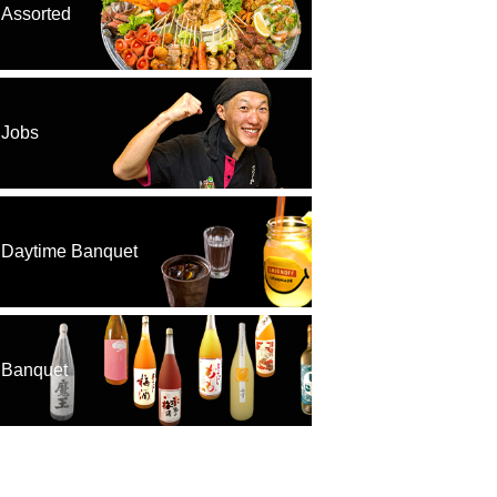
Assorted
Jobs
Daytime Banquet
Banquet