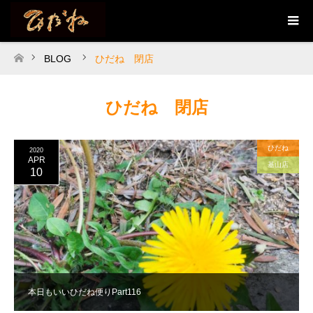
BLOG
ひだね 閉店
ホーム
ひだね 閉店
ひだね
2020
APR
基山店
10
本日もいいひだね便りPart116