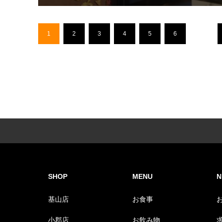
1
2
3
4
5
6
…
SHOP
MENU
N
基山店
お食事
小郡店
お飲み物