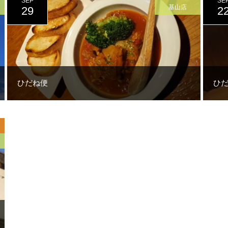
SEP
SE
基山店
29
2
ひだね便
ひ