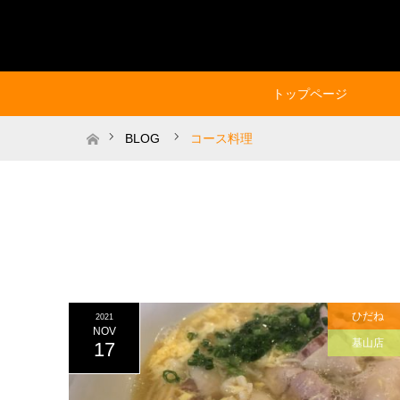
トップページ
ホーム
BLOG
コース料理
ひだね
2021
NOV
基山店
17