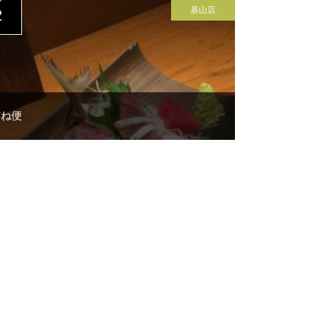
P
基山店
2
だね便