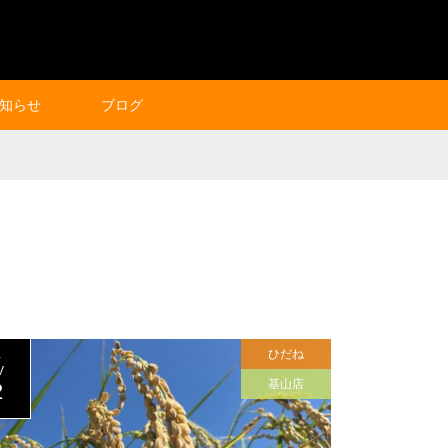
知らせ
ブログ
ひだね
1
V
基山店
2