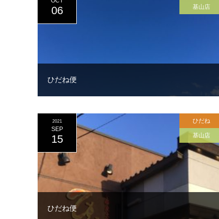
OCT
基山店
06
ひだね便
ひだね
2021
SEP
基山店
15
ひだね便