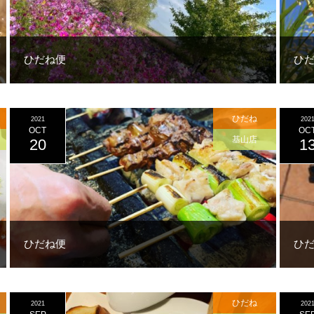
ひだね便
ひ
ひだね
2021
202
OCT
OC
基山店
20
1
ひだね便
ひ
ひだね
2021
202