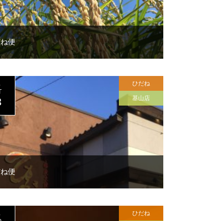
だね便
ひだね
1
T
基山店
3
だね便
ひだね
1