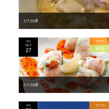
ひだね便
ひだね
2021
OCT
基山店
27
ひだね便
ひだね
2021