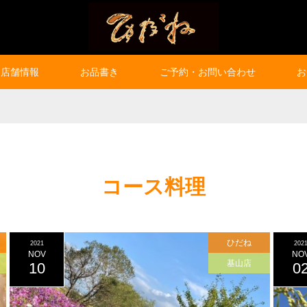
店舗情報
お品書き
ご予約・お問い合わせ
お
コース料理
ひだね
2021
202
NOV
NO
基山店
10
0