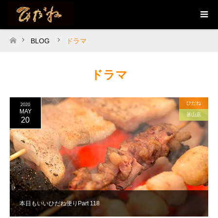
BLOG
ドラマ
ホーム
ドラマ
ひだね
2020
MAY
基山店
20
本日もいいひだね便りPart 118