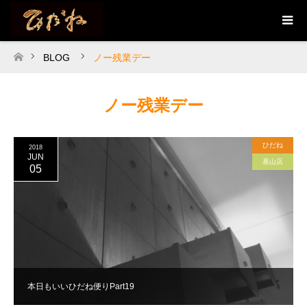
BLOG
ノー残業デー
ホーム
ノー残業デー
ひだね
2018
JUN
基山店
05
本日もいいひだね便りPart19