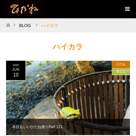
BLOG
ハイカラ
ホーム
ハイカラ
ひだね
2020
JUN
基山店
10
本日もいいひだね便りPart 121