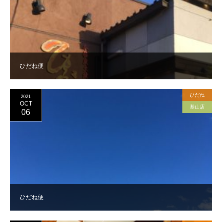
ひだね便
ひだね
2021
OCT
基山店
06
ひだね便