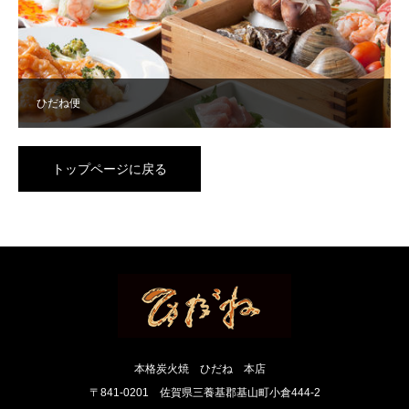
ひだね便
トップページに戻る
本格炭火焼 ひだね 本店
〒841-0201 佐賀県三養基郡基山町小倉444-2