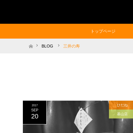
トップページ
ホーム
BLOG
三井の寿
ひだね
2017
SEP
基山店
20