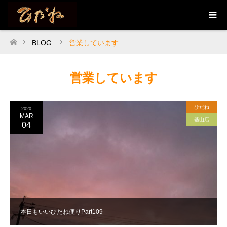
BLOG
営業しています
ホーム
営業しています
ひだね
2020
MAR
基山店
04
本日もいいひだね便りPart109