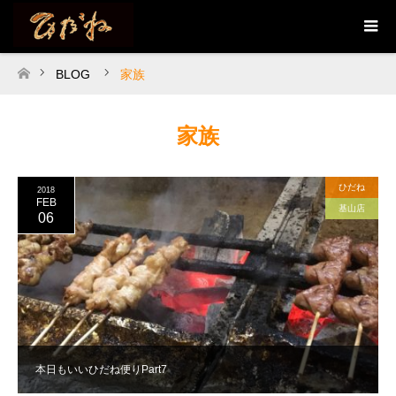
BLOG
家族
ホーム
家族
ひだね
2018
FEB
基山店
06
本日もいいひだね便りPart7