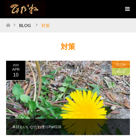
BLOG
対策
ホーム
対策
ひだね
2020
APR
基山店
10
本日もいいひだね便りPart116