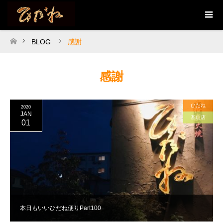
BLOG
感謝
ホーム
感謝
ひだね
2020
JAN
基山店
01
本日もいいひだね便りPart100