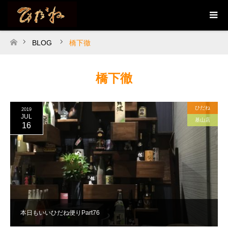
BLOG
橋下徹
ホーム
橋下徹
ひだね
2019
JUL
基山店
16
本日もいいひだね便りPart76