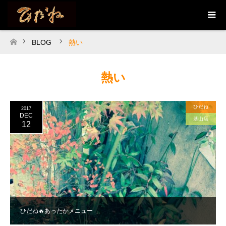
BLOG
熱い
ホーム
熱い
ひだね
2017
DEC
基山店
12
ひだね🔥あったかメニュー