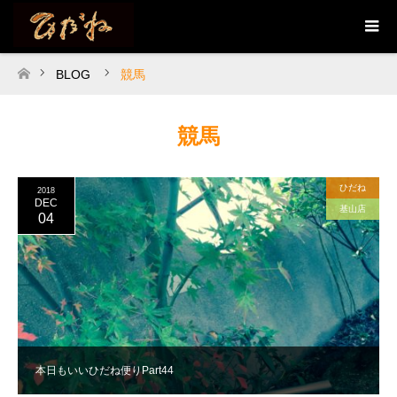
BLOG
競馬
ホーム
競馬
ひだね
2018
DEC
基山店
04
本日もいいひだね便りPart44