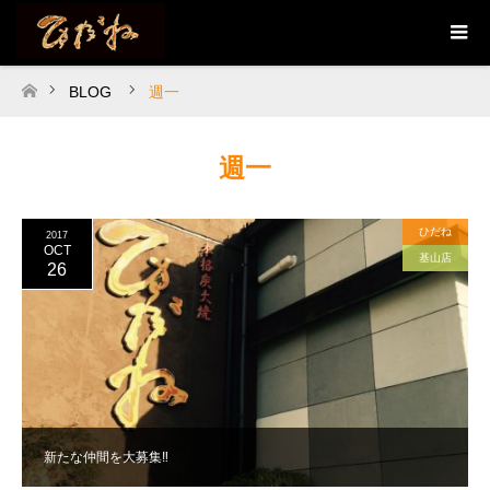
BLOG
週一
ホーム
週一
ひだね
2017
OCT
基山店
26
新たな仲間を大募集‼︎