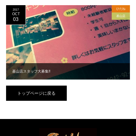
ひだね
2017
OCT
基山店
03
基山店スタッフ大募集‼︎
トップページに戻る