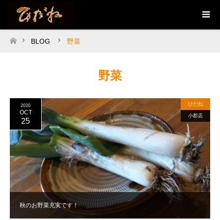
BLOG
野菜
ホーム
野菜
ひだね
2020
OCT
小郡店
25
秋のお野菜充実です！