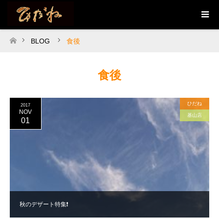
BLOG
食後
ホーム
食後
ひだね
2017
NOV
基山店
01
秋のデザート特集❗️