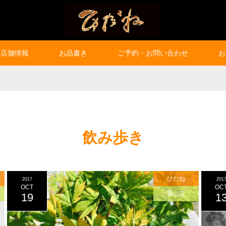
店舗情報
お品書き
ご予約・お問い合わせ
お
飲み歩き
ひだね
2017
201
OCT
OC
基山店
19
1