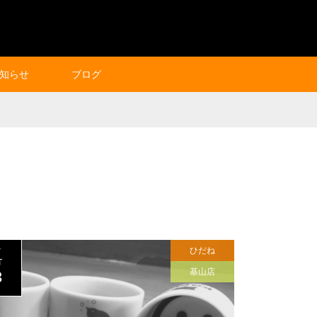
知らせ
ブログ
ひだね
7
T
基山店
3