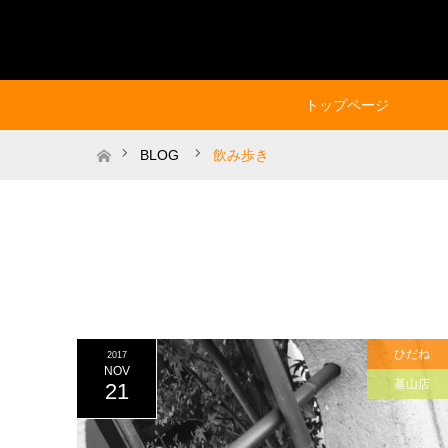
トップページ
ホーム
BLOG
飲み歩き
ひだね
2017
NOV
基山店
21