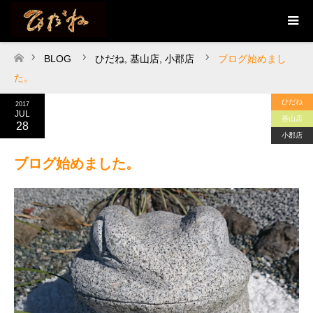
BLOG
ひだね
,
基山店
,
小郡店
ブログ始めまし
ホーム
た。
ひだね
2017
JUL
基山店
28
小郡店
ブログ始めました。