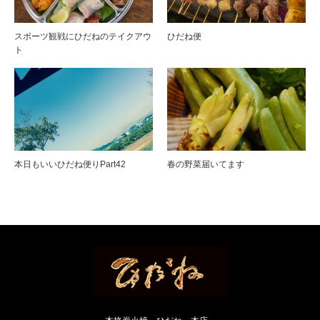
スポーツ観戦にひだねのテイクアウ
ひだね便
ト
本日もいいひだね便りPart42
春の野菜届いてます