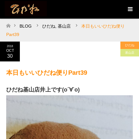
BLOG
ひだね
,
基山店
本日もいいひだね便り
ホーム
Part39
ひだね
2018
OCT
基山店
30
本日もいいひだね便りPart39
ひだね基山店井上です(о´∀`о)