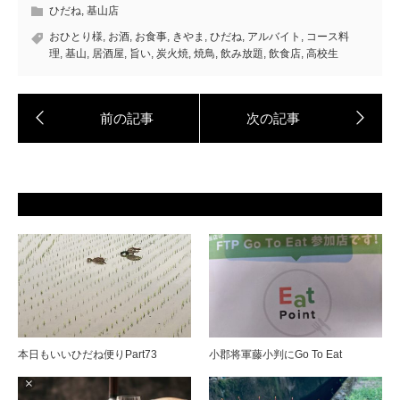
ひだね
,
基山店
おひとり様
,
お酒
,
お食事
,
きやま
,
ひだね
,
アルバイト
,
コース料
理
,
基山
,
居酒屋
,
旨い
,
炭火焼
,
焼鳥
,
飲み放題
,
飲食店
,
高校生
本日もいいひだね便りPart73
小郡将軍藤小判にGo To Eat