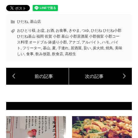
ひだね
,
基山店
おひとり様
,
お盆
,
お酒
,
お食事
,
きやま
,
つゆ
,
ひだね ひだね小郡
ひだね基山 福岡 佐賀 小郡 基山 小郡居酒屋 小郡個室 小郡コー
ス料理 オードブル 鉢盛り小郡
,
アナゴ
,
アルバイト
,
ハモ
,
バイ
ト
,
フリーター
,
基山
,
夏
,
子連れ
,
居酒屋
,
旨い
,
炭火焼
,
焼鳥
,
美味
しい
,
食事
,
飲み放題
,
飲食店
,
高校生