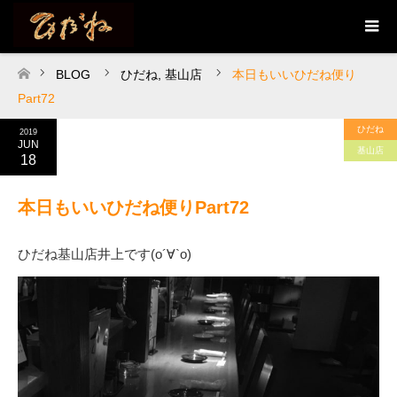
BLOG
ひだね
,
基山店
本日もいいひだね便り
ホーム
Part72
ひだね
2019
JUN
基山店
18
本日もいいひだね便りPart72
ひだね基山店井上です(о´∀`о)