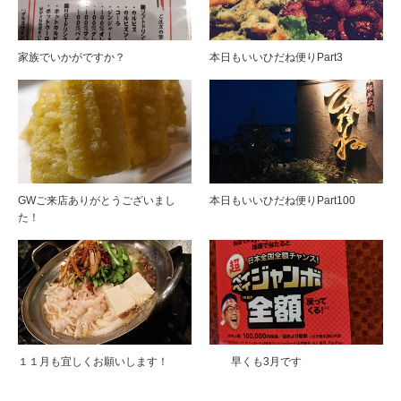
家族でいかがですか？
本日もいいひだね便りPart3
GWご来店ありがとうございまし
本日もいいひだね便りPart100
た！
１１月も宜しくお願いします！
早くも3月です