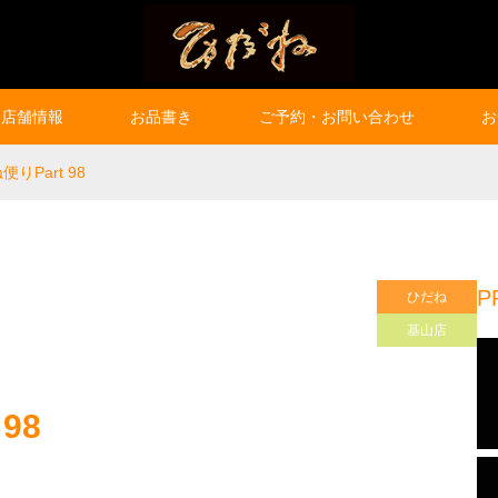
店舗情報
お品書き
ご予約・お問い合わせ
お
りPart 98
P
ひだね
基山店
98