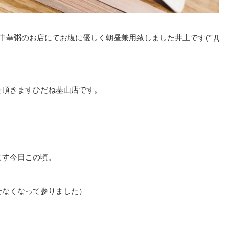
華粥のお店にてお腹に優しく朝昼兼用致しました井上です(*´Д
を頂きますひだね基山店です。
ます今日この頃。
せなくなって参りました）