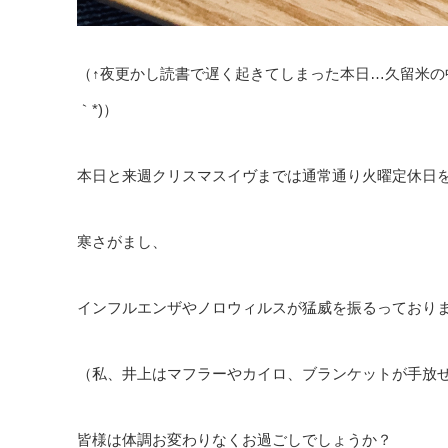
（↑夜更かし読書で遅く起きてしまった本日…久留米の中
｀*)）
本日と来週クリスマスイヴまでは通常通り火曜定休日
寒さがまし、
インフルエンザやノロウィルスが猛威を振るっており
（私、井上はマフラーやカイロ、ブランケットが手放
皆様は体調お変わりなくお過ごしでしょうか？