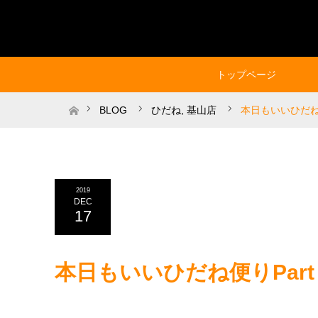
トップページ
ホーム
BLOG
ひだね
,
基山店
本日もいいひだね便
2019
DEC
17
本日もいいひだね便りPart 