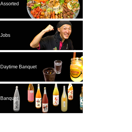
Assorted
Jobs
Daytime Banquet
Banquet