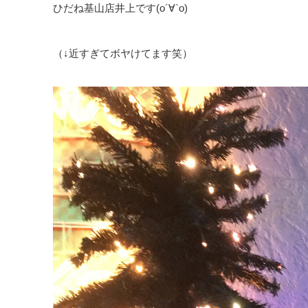
ひだね基山店井上です(о´∀`о)
（↓近すぎてボヤけてます笑）