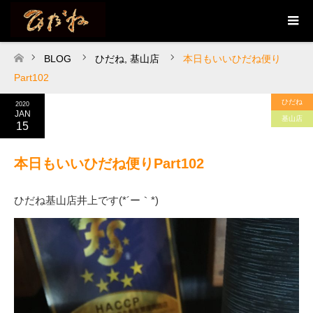
BLOG
ひだね
,
基山店
本日もいいひだね便り
ホーム
Part102
ひだね
2020
JAN
基山店
15
本日もいいひだね便りPart102
ひだね基山店井上です(*´ー｀*)