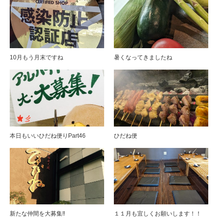
10月もう月末ですね
暑くなってきましたね
本日もいいひだね便りPart46
ひだね便
新たな仲間を大募集‼︎
１１月も宜しくお願いします！！