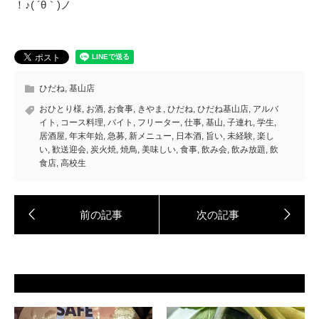
！♪( ´θ｀)ノ
ひだね
,
基山店
おひとり様
,
お酒
,
お食事
,
きやま
,
ひだね
,
ひだね基山店
,
アルバ
イト
,
コース料理
,
バイト
,
フリーター
,
仕事
,
基山
,
子連れ
,
学生
,
居酒屋
,
年末年始
,
急募
,
新メニュー
,
日本酒
,
旨い
,
未経験
,
楽し
い
,
歓送迎会
,
炭火焼
,
焼鳥
,
美味しい
,
食事
,
飲み会
,
飲み放題
,
飲
食店
,
高校生