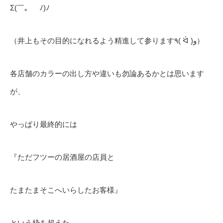
Σ(￣。￣ﾉ)ﾉ
（井上もその目的になれるよう精進して参ります٩( ᐛ )و）
各店舗のカラーの出し方や違いも勿論あるかとは思います
が、
やっぱり最終的には
『ただフツーの居酒屋の店員と
たまたまそこへいらしたお客様』
という枠を超えた