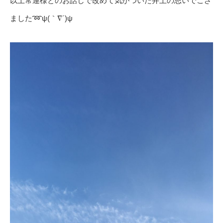
以上常連様とのお話しで改めて気がついた井上の思いでござ
ました➿ψ(｀∇´)ψ