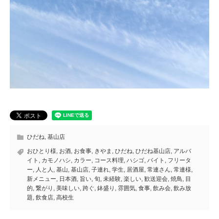
ひだね
,
基山店
おひとり様
,
お酒
,
お食事
,
きやま
,
ひだね
,
ひだね基山店
,
アルバ
イト
,
カモノハシ
,
カラー
,
コース料理
,
ハシゴ
,
バイト
,
フリータ
ー
,
人と人
,
基山
,
基山店
,
子連れ
,
学生
,
居酒屋
,
常連さん
,
常連様
,
新メニュー
,
日本酒
,
旨い
,
旬
,
未経験
,
楽しい
,
歓送迎会
,
焼鳥
,
目
的
,
繋がり
,
美味しい
,
跨ぐ
,
鉢盛り
,
雰囲気
,
食事
,
飲み会
,
飲み放
題
,
飲食店
,
高校生