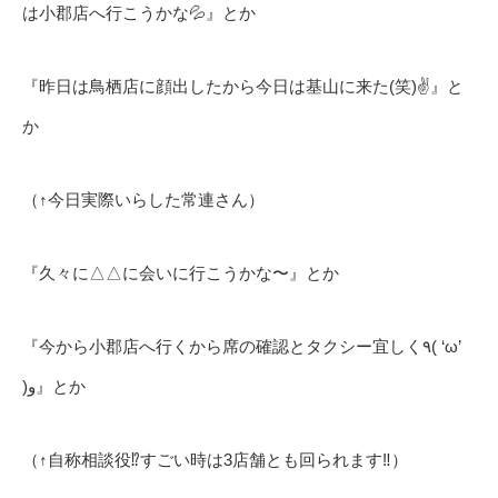
は小郡店へ行こうかな💦』とか
『昨日は鳥栖店に顔出したから今日は基山に来た(笑)✌️』と
か
（↑今日実際いらした常連さん）
『久々に△△に会いに行こうかな〜』とか
『今から小郡店へ行くから席の確認とタクシー宜しく٩( ‘ω’
)و』とか
（↑自称相談役⁉️すごい時は3店舗とも回られます‼️）