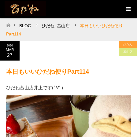
BLOG
ひだね
,
基山店
本日もいいひだね便り
ホーム
Part114
ひだね
2020
MAR
基山店
27
本日もいいひだね便りPart114
ひだね基山店井上です(ﾟ∀ﾟ)