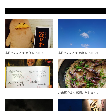
本日もいいひだね便りPart78
本日もいいひだね便りPart107
ご来店心より感謝いたします。