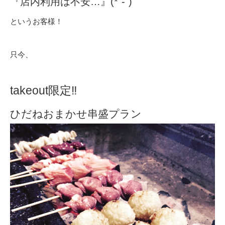
『店内利用は不安…』(*´-`)
というお客様！
只今、
takeout限定‼️
ひだねおまかせ串盛プラン