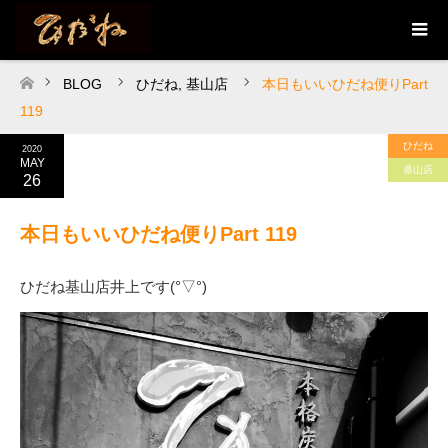
BLOG
ひだね
,
基山店
本日もいいひだね便りPart
ホーム
119
ひだね
2020
MAY
基山店
26
本日もいいひだね便りPart 119
ひだね基山店井上です(°▽°)