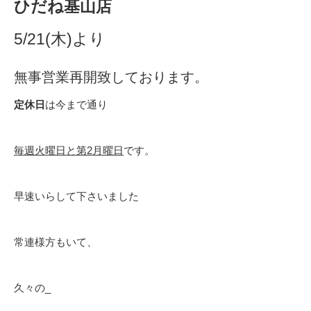
ひだね基山店
5/21(木)より
無事営業再開致しております。
定休日
は今まで通り
毎週火曜日と第2月曜日
です。
早速いらして下さいました
常連様方もいて、
久々の_