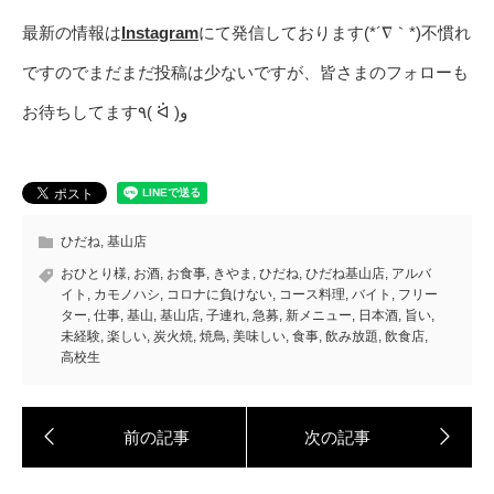
最新の情報は
Instagram
にて発信しております(*´∇｀*)不慣れ
ですのでまだまだ投稿は少ないですが、皆さまのフォローも
お待ちしてます٩( ᐛ )و
ひだね
,
基山店
おひとり様
,
お酒
,
お食事
,
きやま
,
ひだね
,
ひだね基山店
,
アルバ
イト
,
カモノハシ
,
コロナに負けない
,
コース料理
,
バイト
,
フリー
ター
,
仕事
,
基山
,
基山店
,
子連れ
,
急募
,
新メニュー
,
日本酒
,
旨い
,
未経験
,
楽しい
,
炭火焼
,
焼鳥
,
美味しい
,
食事
,
飲み放題
,
飲食店
,
高校生