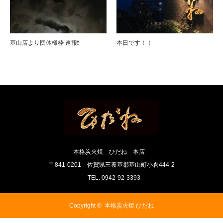
基山店より団体様枠 速報❗️
本日です！！
本格炭火焼 ひだね 本店
〒841-0201 佐賀県三養基郡基山町小倉444-2
TEL. 0942-92-3393
Copyright ©
本格炭火焼 ひだね