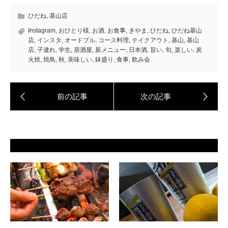
ひだね
,
基山店
Instagram
,
おひとり様
,
お酒
,
お食事
,
きやま
,
ひだね
,
ひだね基山
店
,
インスタ
,
オードブル
,
コース料理
,
テイクアウト
,
基山
,
基山
店
,
子連れ
,
学生
,
居酒屋
,
新メニュー
,
日本酒
,
旨い
,
旬
,
楽しい
,
炭
火焼
,
焼鳥
,
秋
,
美味しい
,
鉢盛り
,
食事
,
飲み会