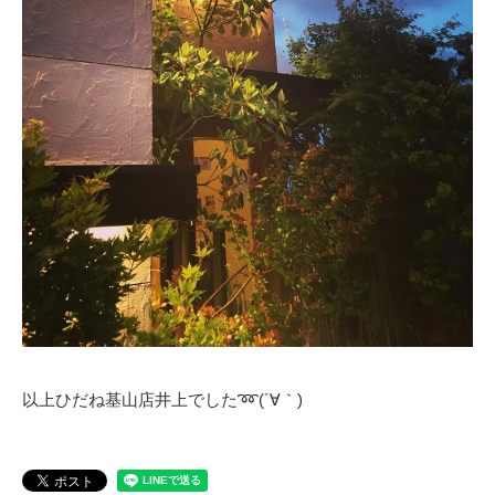
以上ひだね基山店井上でした➿(´∀｀)