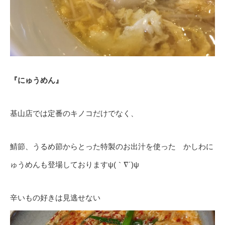
『にゅうめん』
基山店では定番のキノコだけでなく、
鯖節、うるめ節からとった特製のお出汁を使った かしわに
ゅうめんも登場しておりますψ(｀∇´)ψ
辛いもの好きは見逃せない