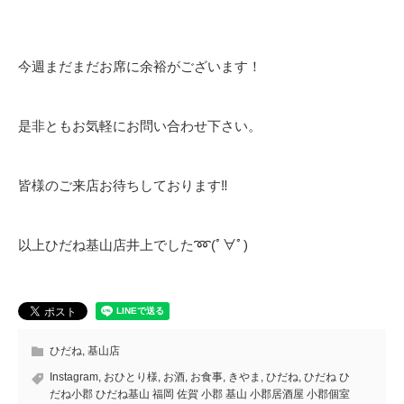
今週まだまだお席に余裕がございます！
是非ともお気軽にお問い合わせ下さい。
皆様のご来店お待ちしております‼️
以上ひだね基山店井上でした➿(ﾟ∀ﾟ)
ひだね
,
基山店
Instagram
,
おひとり様
,
お酒
,
お食事
,
きやま
,
ひだね
,
ひだね ひ
だね小郡 ひだね基山 福岡 佐賀 小郡 基山 小郡居酒屋 小郡個室