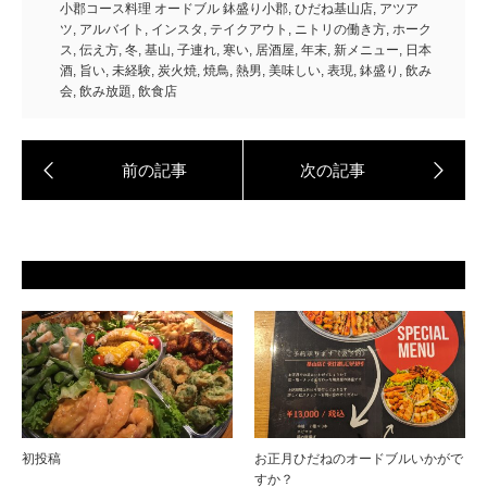
小郡コース料理 オードブル 鉢盛り小郡
,
ひだね基山店
,
アツア
ツ
,
アルバイト
,
インスタ
,
テイクアウト
,
ニトリの働き方
,
ホーク
ス
,
伝え方
,
冬
,
基山
,
子連れ
,
寒い
,
居酒屋
,
年末
,
新メニュー
,
日本
酒
,
旨い
,
未経験
,
炭火焼
,
焼鳥
,
熱男
,
美味しい
,
表現
,
鉢盛り
,
飲み
会
,
飲み放題
,
飲食店
初投稿
お正月ひだねのオードブルいかがで
すか？