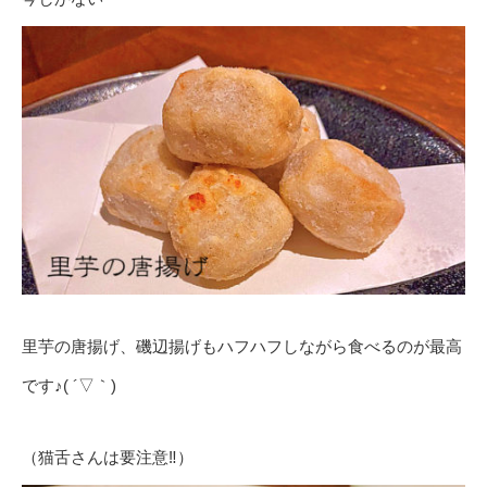
里芋の唐揚げ、磯辺揚げもハフハフしながら食べるのが最高
です♪( ´▽｀)
（猫舌さんは要注意‼️）