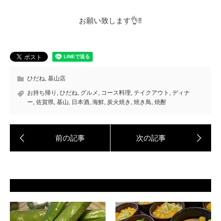
お願い致します👌‼️
ひだね
,
基山店
お持ち帰り
,
ひだね
,
グルメ
,
コース料理
,
テイクアウト
,
ディナ
ー
,
佐賀県
,
基山
,
日本酒
,
海鮮
,
炭火焼き
,
焼き鳥
,
焼酎