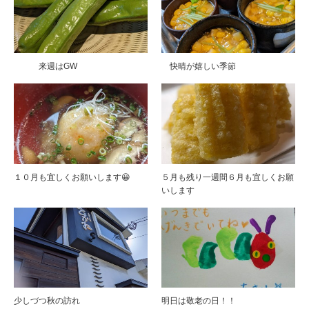
来週はGW
快晴が嬉しい季節
１０月も宜しくお願いします😀
５月も残り一週間６月も宜しくお願
いします
少しづつ秋の訪れ
明日は敬老の日！！