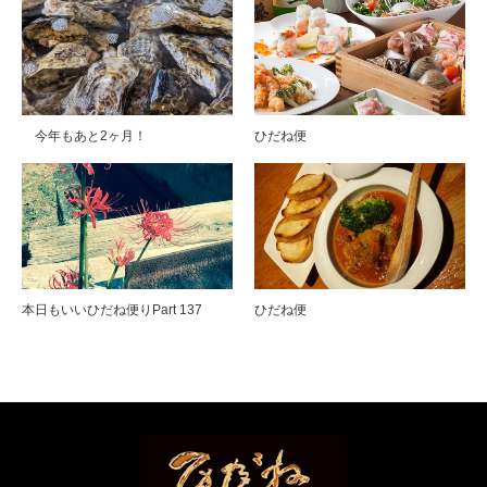
今年もあと2ヶ月！
ひだね便
本日もいいひだね便りPart 137
ひだね便