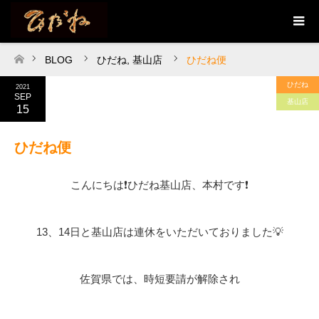
BLOG
ひだね
,
基山店
ひだね便
ホーム
ひだね
2021
SEP
基山店
15
ひだね便
こんにちは❗ひだね基山店、本村です❗
13、14日と基山店は連休をいただいておりました💡
佐賀県では、時短要請が解除され