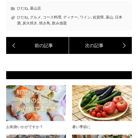
ひだね
,
基山店
ひだね
,
グルメ
,
コース料理
,
ディナー
,
ワイン
,
佐賀県
,
基山
,
日本
酒
,
炭火焼き
,
焼き鳥
,
飲み放題
お刺身いかがですか？
暑い季節に