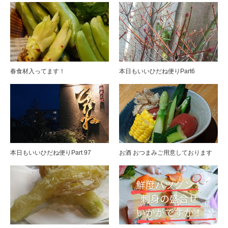
春食材入ってます！
本日もいいひだね便りPart6
本日もいいひだね便りPart 97
お酒 おつまみご用意しております