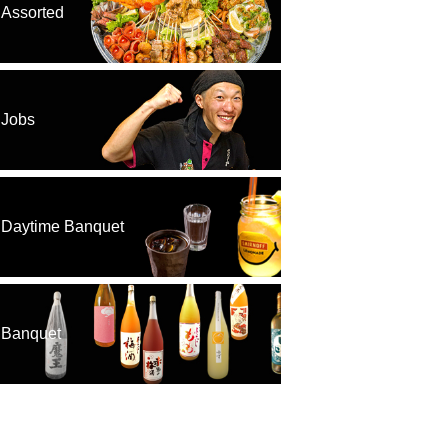
Assorted
Jobs
Daytime Banquet
Banquet