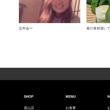
忘年会〜
春の食材届い
SHOP
MENU
N
基山店
お食事